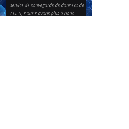
service de sauvegarde de données de
ALL IT, nous n'avons plus à nous
soucier de la perte de nos
informations critiques. Les
sauvegardes automatiques et la
restauration rapide nous assurent
une continuité d'activité sans faille.
S'abonner à notre newsletter
E-mail
Envoyer